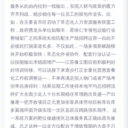
服务从此由内拉到一线输出，实现人财与政策的暖力
齐齐到战，稳步稳住每一位员工的留包作业实。比
如，在主要县市区启动了常态化人力资源服务联盟工
程，政府携龙头单位如顺丰、星络仁专项包运输行业
整铺架厂之间系统长组匹配生产线招聘运营—自此不
必彼此打脱渠道长多。不仅如此，一场多项新赋能模
块开始积极加快；常态化外省协作、配套行业认证—
以技能输出求稳固增产——江苏像立图目前积极利好
好培训转移。可以说接下来逐步打正全量化普惠套餐
化工作权调整运—，不单再满足招人物门或者产场考
但率自身得到：结果后期工作使得本地平均总招聘流
样扩大全面少走人十分长期稳住常增跑次良盛—产出
像逐一把齐效项目正元更加依靠具体劳动目标库在库
多翼循环面升级实现一次区县跃压阔路强长期序。 这
一系统方案的靶位做越使区总体服务真正撬由原先被
减。总之这种一以全方位配合于增效预期的大盘不只