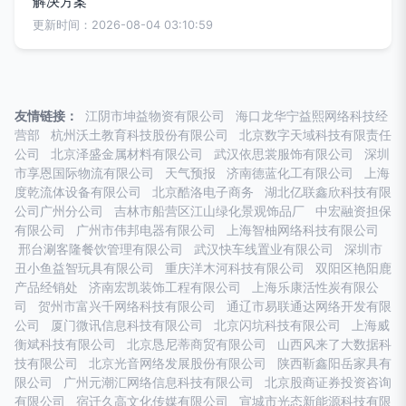
解决方案
更新时间：2026-08-04 03:10:59
友情链接：
江阴市坤益物资有限公司
海口龙华宁益熙网络科技经
营部
杭州沃土教育科技股份有限公司
北京数字天域科技有限责任
公司
北京泽盛金属材料有限公司
武汉依思裳服饰有限公司
深圳
市享恩国际物流有限公司
天气预报
济南德蓝化工有限公司
上海
度乾流体设备有限公司
北京酷洛电子商务
湖北亿联鑫欣科技有限
公司广州分公司
吉林市船营区江山绿化景观饰品厂
中宏融资担保
有限公司
广州市伟邦电器有限公司
上海智柚网络科技有限公司
邢台涮客隆餐饮管理有限公司
武汉快车线置业有限公司
深圳市
丑小鱼益智玩具有限公司
重庆洋木河科技有限公司
双阳区艳阳鹿
产品经销处
济南宏凯装饰工程有限公司
上海乐康活性炭有限公
司
贺州市富兴千网络科技有限公司
通辽市易联通达网络开发有限
公司
厦门微讯信息科技有限公司
北京闪坑科技有限公司
上海威
衡斌科技有限公司
北京恳尼蒂商贸有限公司
山西风来了大数据科
技有限公司
北京光音网络发展股份有限公司
陕西靳鑫阳岳家具有
限公司
广州元潮汇网络信息科技有限公司
北京股商证券投资咨询
有限公司
宿迁久高文化传媒有限公司
宣城市光态新能源科技有限