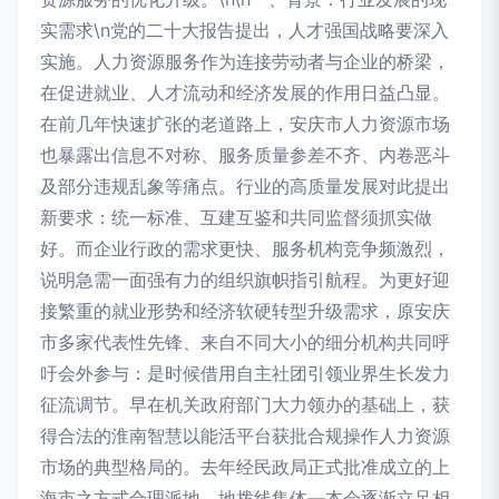
实需求\n党的二十大报告提出，人才强国战略要深入
实施。人力资源服务作为连接劳动者与企业的桥梁，
在促进就业、人才流动和经济发展的作用日益凸显。
在前几年快速扩张的老道路上，安庆市人力资源市场
也暴露出信息不对称、服务质量参差不齐、内卷恶斗
及部分违规乱象等痛点。行业的高质量发展对此提出
新要求：统一标准、互建互鉴和共同监督须抓实做
好。而企业行政的需求更快、服务机构竞争频激烈，
说明急需一面强有力的组织旗帜指引航程。为更好迎
接繁重的就业形势和经济软硬转型升级需求，原安庆
市多家代表性先锋、来自不同大小的细分机构共同呼
吁会外参与：是时候借用自主社团引领业界生长发力
征流调节。早在机关政府部门大力领办的基础上，获
得合法的淮南智慧以能活平台获批合规操作人力资源
市场的典型格局的。去年经民政局正式批准成立的上
海市之方式合理派地、地拨线集体—本会逐渐立足相